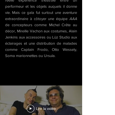
réelle expérience théâtrale entre un
performeur et les objets auquels il donne
vie. Mais ce gala fut surtout une aventure
extraordinaire à cô
toyer une équipe
AAA
de concepteurs comme Michel Crête au
décor, Mireille Vachon aux costumes, Alain
Jenkins aux accessoires ou Lüz Studio aux
éclairages et une distribution de malades
comme Captain Frodo, Otto Wessely,
Soma marionnettes ou Ursula.
Lire la vidéo