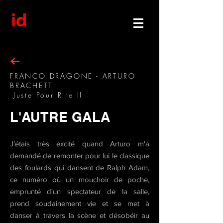
id
FRANCO DRAGONE - ARTURO
BRACHETTI
Juste Pour Rire
II
L'AUTRE GALA
J'étais très excité quand Arturo m'a
demandé de remonter pour lui le classique
des foulards qui dansent de Ralph Adam,
ce numéro où un mouchoir de poche,
emprunté d'un spectateur de la salle,
prend soudainement vie et se met à
danser à travers la scène et désobéir au