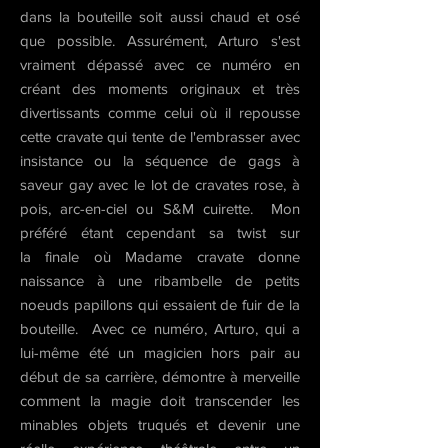
dans la bouteille soit aussi chaud et osé
que possible. Assurément, Arturo s'est
vraiment dépassé avec ce numéro en
créant des moments originaux et très
divertissants comme celui où il repousse
cette cravate qui tente de l'embrasser avec
insistance ou la séquence de gags à
saveur gay avec le lot de cravates rose, à
pois, arc-en-ciel ou S&M cuirette.
Mon
préféré étant cependant sa twist sur
la finale où Madame cravate donne
naissance à une ribambelle de petits
noeuds papillons qui essaient de fuir de la
bouteille. Avec ce numéro, Arturo, qui a
lui-même été un magicien hors pair au
début de sa carrière, démontre à merveille
comment la magie doit transcender les
minables objets truqués et devenir une