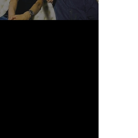
Mercredi soir, j'ai assisté à L'Autre gala, celui
d'Arturo Brachetti et Franco Dragone. Je
vous le dis d'emblée, j'ai passé une très
belle soirée. Chargé de clore le 25e Festival
Juste pour rire, le spectacle est un pur
divertissement, un feu roulant de numéros à
couper le souffle.
Ici, enfin, l'humour est spectaculaire et
cricassien, mais surtout universel et
rassembleur. Franchissant la barrière des
langues, transcendant la banalité du
quotidien, la soirée est portée par le talent,
l'agilité et le savoir-faire de ses multiples
interprètes. Pour créer des liens entre les
quelque vingt numéros du spectacle,
Dragone (épaulé par le metteur en scène
Pierre-Philippe Guay et le scénographe
Michel Crête) a choisi de situer l'action dans
un asile psychiatrique, une maison de fous
où on rêve d'être enfermés. Des