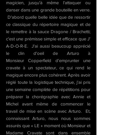
magicien, jusqu'à même l'attaquer ou
danser dans une grande bouteille en verre.
D'abord quelle belle idée que de ressortir
ce classique du répertoire magique et de
le remettre à la sauce Dragone / Brachetti;
c'est une prémisse simple et efficace que J'
A-D-O-R-E. J'ai aussi beaucoup apprécié
le clin d'oeil de Arturo à
Monsieur Copperfield d'emprunter une
cravate à un spectateur, ce qui rend le
magique encore plus cohérent. Après avoir
réglé toute la logistique technique, j'ai pris
une semaine complète de répétitions pour
préparer la chorégraphie avec Annie et
Michel avant même de commencer le
travail de mise en scène avec Arturo. Et,
connaissant Arturo, nous nous sommes
assurés que « LE » moment où Monsieur et
Madame Cravate sont dans ensemble