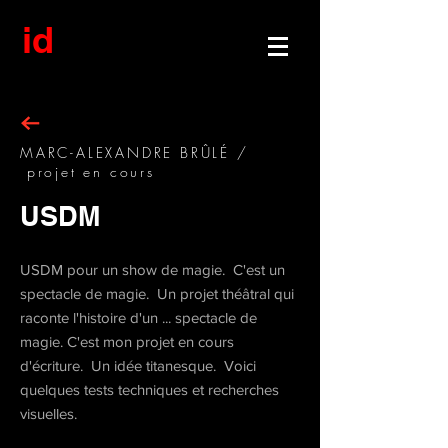
id
MARC-ALEXANDRE BRÛLÉ /
projet en cours
USDM
USDM pour un show de magie. C'est un
spectacle de magie. Un projet théâtral qui
raconte l'histoire d'un ... spectacle de
magie. C'est mon projet en cours
d'écriture. Un idée titanesque. Voici
quelques tests techniques et recherches
visuelles.